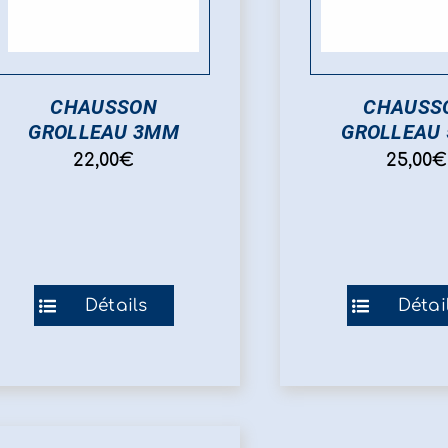
CHAUSSON
CHAUSS
GROLLEAU 3MM
GROLLEAU
22,00
€
25,00
€
Ce
Ce
Détails
Détai
produit
pro
a
a
plusieurs
plu
variations.
var
Les
Les