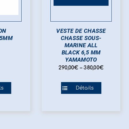
ON
VESTE DE CHASSE
 5MM
CHASSE SOUS-
MARINE ALL
BLACK 6,5 MM
YAMAMOTO
290,00
€
–
380,00
€
Ce
ls
Détails
duit
produit
a
sieurs
plusieurs
iations.
variations.
Les