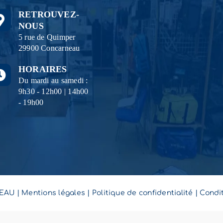
produit
RETROUVEZ-
NOUS
5 rue de Quimper
29900 Concarneau
HORAIRES
Du mardi au samedi :
9h30 - 12h00 | 14h00
- 19h00
EAU
|
Mentions légales
|
Politique de confidentialité
|
Condit