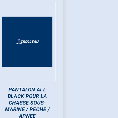
options
opt
peuvent
peu
être
êtr
choisies
cho
sur
sur
la
la
page
pa
du
du
produit
pro
PANTALON ALL
BLACK POUR LA
CHASSE SOUS-
MARINE / PECHE /
APNEE