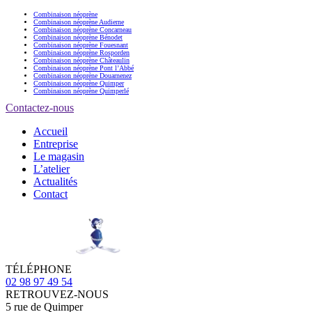
Combinaison néoprène
Combinaison néoprène Audierne
Combinaison néoprène Concarneau
Combinaison néoprène Bénodet
Combinaison néoprène Fouesnant
Combinaison néoprène Rosporden
Combinaison néoprène Châteaulin
Combinaison néoprène Pont l’Abbé
Combinaison néoprène Douarnenez
Combinaison néoprène Quimper
Combinaison néoprène Quimperlé
Contactez-nous
Accueil
Entreprise
Le magasin
L’atelier
Actualités
Contact
TÉLÉPHONE
02 98 97 49 54
RETROUVEZ-NOUS
5 rue de Quimper