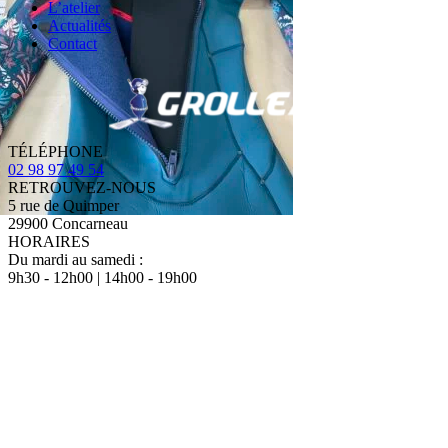
L’atelier
Actualités
Contact
TÉLÉPHONE
02 98 97 49 54
RETROUVEZ-NOUS
5 rue de Quimper
29900 Concarneau
HORAIRES
Du mardi au samedi :
9h30 - 12h00 | 14h00 - 19h00