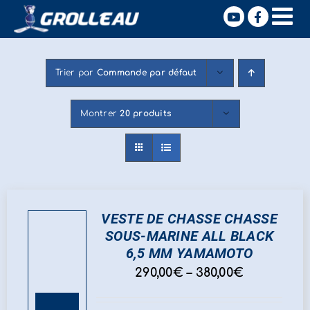
Passer
X
au
contenu
Trier par
Commande par défaut
Montrer
20 produits
VESTE DE CHASSE CHASSE
SOUS-MARINE ALL BLACK
6,5 MM YAMAMOTO
290,00
€
–
380,00
€