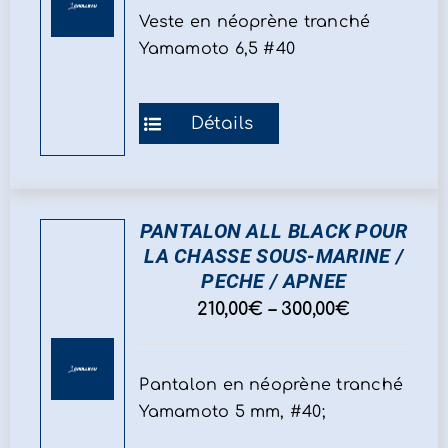
Veste en néoprène tranché
Yamamoto 6,5 #40
Ce
Détails
produit
a
plusieurs
variations.
PANTALON ALL BLACK POUR
Les
LA CHASSE SOUS-MARINE /
options
PECHE / APNEE
peuvent
210,00
€
–
300,00
€
être
choisies
sur
Pantalon en néoprène tranché
la
Yamamoto 5 mm, #40;
page