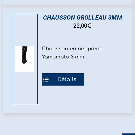
variations.
Les
CHAUSSON GROLLEAU 3MM
options
peuvent
22,00
€
être
choisies
Chausson en néoprène
sur
Yamamoto 3 mm
la
page
du
Ce
Détails
produit
produit
a
plusieurs
variations.
Les
options
peuvent