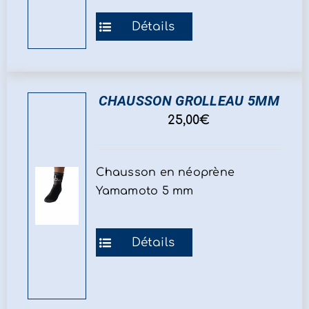
du
Ce
Détails
produit
produit
a
plusieurs
variations.
CHAUSSON GROLLEAU 5MM
Les
25,00
€
options
peuvent
être
Chausson en néoprène
choisies
Yamamoto 5 mm
sur
la
Ce
Détails
page
produit
du
a
produit
plusieurs