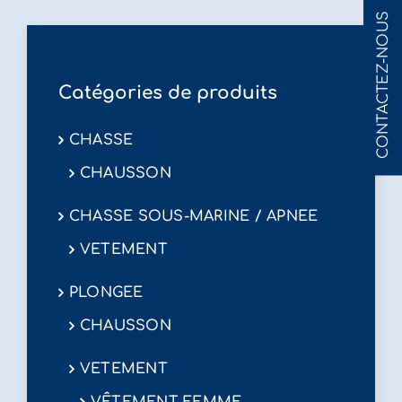
CONTACTEZ-NOUS
être
choisies
sur
Catégories de produits
la
page
CHASSE
du
produit
CHAUSSON
CHASSE SOUS-MARINE / APNEE
VETEMENT
PLONGEE
CHAUSSON
VETEMENT