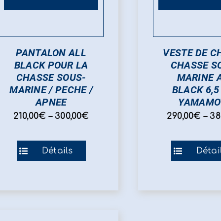
PANTALON ALL
VESTE DE C
BLACK POUR LA
CHASSE S
CHASSE SOUS-
MARINE 
MARINE / PECHE /
BLACK 6,
APNEE
YAMAMO
210,00
€
–
300,00
€
290,00
€
–
38
Ce
Ce
Détails
Détai
produit
pro
a
a
plusieurs
plu
variations.
var
Les
Les