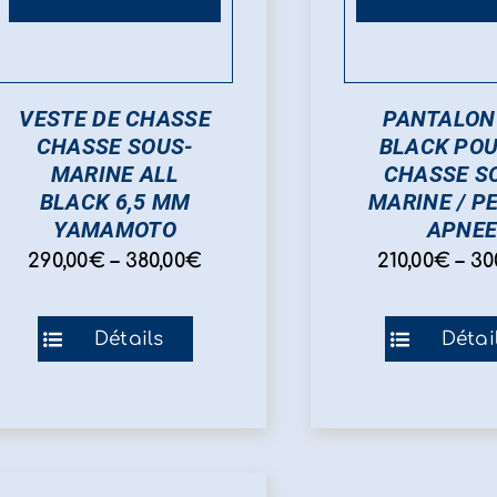
VESTE DE CHASSE
PANTALON
CHASSE SOUS-
BLACK POU
MARINE ALL
CHASSE S
BLACK 6,5 MM
MARINE / P
YAMAMOTO
APNE
290,00
€
–
380,00
€
210,00
€
–
30
Ce
Ce
Détails
Détai
produit
pro
a
a
plusieurs
plu
variations.
var
Les
Les