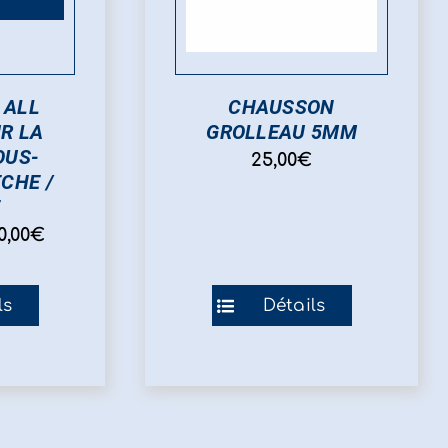
 ALL
CHAUSSON
R LA
GROLLEAU 5MM
OUS-
25,00
€
ECHE /
E
0,00
€
Ce
ls
Détails
duit
produit
a
sieurs
plusieurs
iations.
variations.
Les