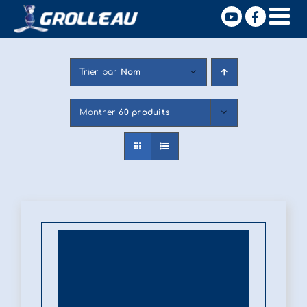
Passer
X
au
contenu
Trier par
Nom
Montrer
60 produits