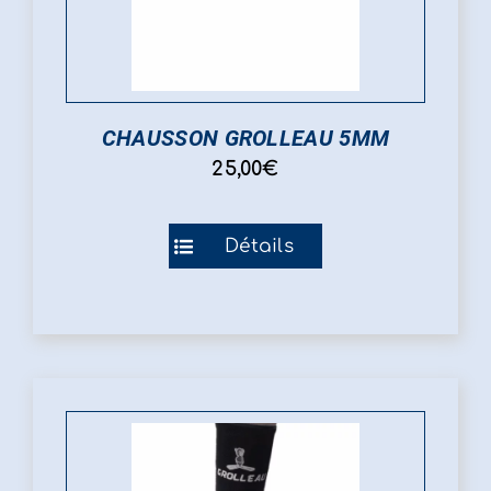
produit
CHAUSSON GROLLEAU 5MM
25,00
€
Ce
Détails
produit
a
plusieurs
variations.
Les
options
peuvent
être