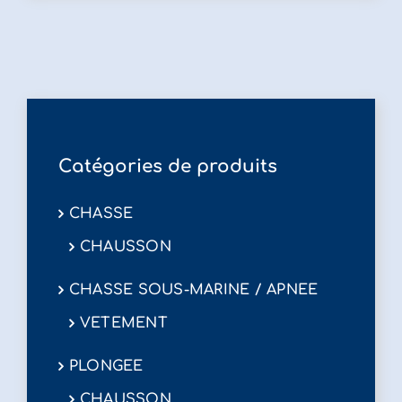
variations.
Les
options
peuvent
être
choisies
sur
Catégories de produits
la
page
CHASSE
du
CHAUSSON
produit
CHASSE SOUS-MARINE / APNEE
VETEMENT
PLONGEE
CHAUSSON