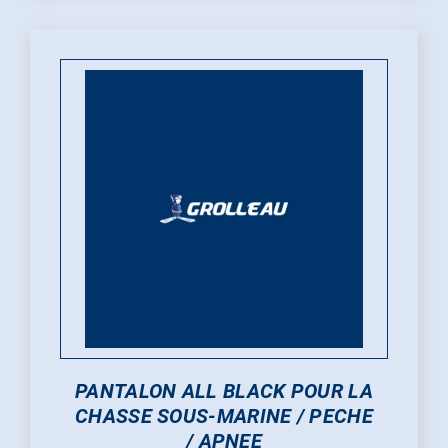
variations.
Les
options
peuvent
être
choisies
sur
la
page
du
produit
PANTALON ALL BLACK POUR LA
CHASSE SOUS-MARINE / PECHE
/ APNEE