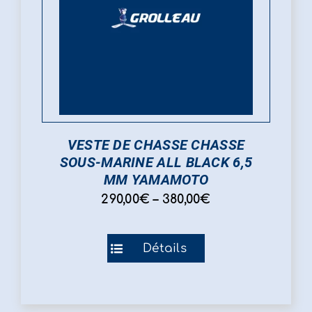
VESTE DE CHASSE CHASSE
SOUS-MARINE ALL BLACK 6,5
MM YAMAMOTO
290,00
€
–
380,00
€
Ce
Détails
produit
a
plusieurs