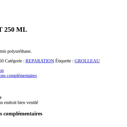
 250 ML
rnis polyuréthane.
50
Catégorie :
REPARATION
Étiquette :
GROLLEAU
on
ions complémentaires
e
un endroit bien ventilé
s complémentaires