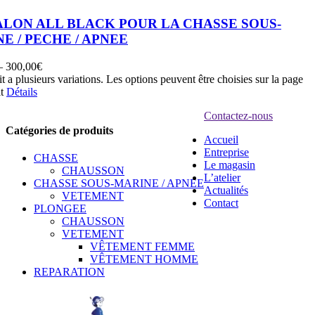
LON ALL BLACK POUR LA CHASSE SOUS-
E / PECHE / APNEE
–
300,00
€
t a plusieurs variations. Les options peuvent être choisies sur la page
it
Détails
Contactez-nous
Catégories de produits
Accueil
Entreprise
CHASSE
Le magasin
CHAUSSON
L’atelier
CHASSE SOUS-MARINE / APNEE
Actualités
VETEMENT
Contact
PLONGEE
CHAUSSON
VETEMENT
VÊTEMENT FEMME
VÊTEMENT HOMME
REPARATION